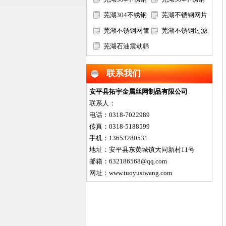
过滤网筒
芜湖304不锈钢
筛网
芜湖不锈钢网片
矿筛网
芜湖不锈钢网筐
芜湖不锈钢过滤
网篮
芜湖石油震动筛
网片
网
联系我们
安平县拓宇金属丝网制品有限公司
联系人：
电话：0318-7022989
传真：0318-5188599
手机：13653280531
地址：安平县东黄城镇大同新村11号
邮箱：632186568@qq.com
网址：www.tuoyusiwang.com