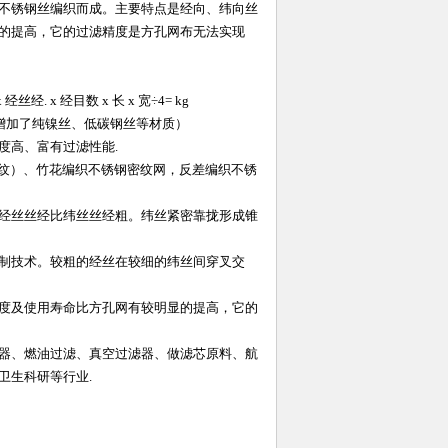
不锈钢丝编织而成。主要特点是经向、纬向丝
的提高，它的过滤精度是方孔网布无法实现
丝经. x 经目数 x 长 x 宽÷4= kg
提高又增加了纯镍丝、低碳钢丝等材质）
度高、富有过滤性能.
密纹）、竹花编织不锈钢密纹网，反差编织不锈
经丝丝经比纬丝丝经粗。纬丝紧密靠拢形成锥
制技术。较粗的经丝在较细的纬丝间穿叉交
度及使用寿命比方孔网有较明显的提高，它的
器、燃油过滤、真空过滤器、做滤芯原料、航
卫生科研等行业.