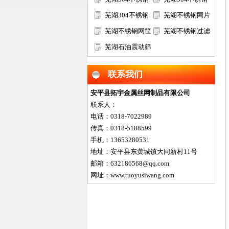
过滤网筒
芜湖304不锈钢
筛网
芜湖不锈钢网片
矿筛网
芜湖不锈钢网筐
芜湖不锈钢过滤
网篮
芜湖石油震动筛
网片
网
联系我们
安平县拓宇金属丝网制品有限公司
联系人：
电话：0318-7022989
传真：0318-5188599
手机：13653280531
地址：安平县东黄城镇大同新村11号
邮箱：632186568@qq.com
网址：www.tuoyusiwang.com