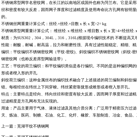
不锈钢席型网
学名密纹网，在长江的以南地区或国外也称为菏兰布。它是采用
径和密度有较大反差，因而网子厚度和过滤精度及使用寿命比方孔网有较明显
的。
不锈钢丝网
重量计算公式：丝经.×丝经.×目数 x 长 x 宽÷2= kg
不锈钢席型网
重量计算公式： 维丝经. x 维丝经. x 维目数 x 长 x 宽÷4+经丝经. x 经
材质：为SUS302，304，304L，316，316L(根据现今编织技术的 不断
性能：耐酸，耐碱，耐高温，拉力和耐磨性强、具有过滤性能稳定、精细、精
编织：平纹编织不锈钢密纹网（平纹-密纹)、斜纹编织不锈钢密纹网（斜纹-
钢密纹网（也称反差席型网输送带）。
工艺：平纹的荷兰编织：和平纹编织类似是各行编织。不同的是这种编织网的
形或者楔入形的开孔.
斜纹荷兰编织：这种金属丝布的编织技术融合了上述描述的荷兰编制和斜纹编
错。每根经丝在纬丝上下间穿梭。纬丝紧密靠拢形成锥形或者楔入形开孔。
特点：主要特点是经向、纬向丝径和密度有较大反差，因而网子厚度和过滤精
过滤精度是方孔网布无法实现的。
用途：产品主要用于气体、液体过滤及其他介质分离；广泛用于精密压力过滤
天、炼油、医药、制糖、石油、化工、化纤、橡胶、车胎制造、冶金、食品、
上一篇：
芜湖平纹不锈钢网