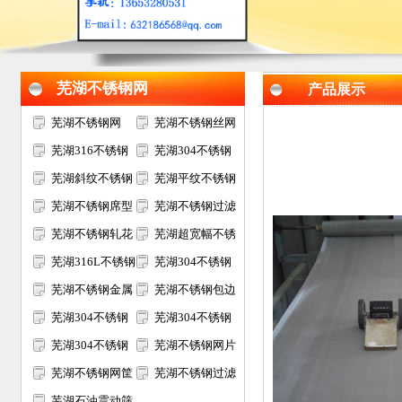
芜湖不锈钢网
产品展示
芜湖不锈钢网
芜湖不锈钢丝网
芜湖316不锈钢
芜湖304不锈钢
网
芜湖斜纹不锈钢
网
芜湖平纹不锈钢
网
芜湖不锈钢席型
网
芜湖不锈钢过滤
网
芜湖不锈钢轧花
网
芜湖超宽幅不锈
网
芜湖316L不锈钢
钢网
芜湖304不锈钢
网
芜湖不锈钢金属
电焊网
芜湖不锈钢包边
装饰网
芜湖304不锈钢
网片
芜湖304不锈钢
过滤网筒
芜湖304不锈钢
筛网
芜湖不锈钢网片
矿筛网
芜湖不锈钢网筐
芜湖不锈钢过滤
网篮
芜湖石油震动筛
网片