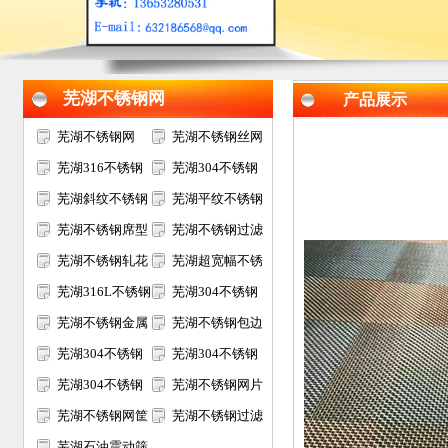
芜湖不锈钢网
产品展示
芜湖不锈钢网
芜湖不锈钢丝网
芜湖316不锈钢
芜湖304不锈钢
网
芜湖斜纹不锈钢
网
芜湖平纹不锈钢
网
芜湖不锈钢席型
网
芜湖不锈钢过滤
网
芜湖不锈钢轧花
网
芜湖超宽幅不锈
网
芜湖316L不锈钢
钢网
芜湖304不锈钢
网
芜湖不锈钢金属
电焊网
芜湖不锈钢包边
装饰网
芜湖304不锈钢
网片
芜湖304不锈钢
过滤网筒
芜湖304不锈钢
筛网
芜湖不锈钢网片
矿筛网
芜湖不锈钢网筐
芜湖不锈钢过滤
网篮
芜湖石油震动筛
网片