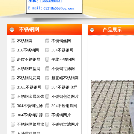
不锈钢网
产品展示
不锈钢网
不锈钢丝网
316不锈钢网
304不锈钢网
斜纹不锈钢网
平纹不锈钢网
不锈钢席型网
不锈钢过滤网
不锈钢轧花网
超宽幅不锈钢网
316L不锈钢网
304不锈钢电焊
不锈钢金属装饰
网
不锈钢包边网片
网
304不锈钢过滤
304不锈钢筛网
网筒
304不锈钢矿筛
不锈钢网片
网
不锈钢网筐网篮
不锈钢过滤网片
石油震动筛网