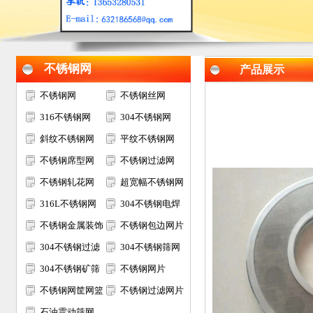
不锈钢网
产品展示
不锈钢网
不锈钢丝网
316不锈钢网
304不锈钢网
斜纹不锈钢网
平纹不锈钢网
不锈钢席型网
不锈钢过滤网
不锈钢轧花网
超宽幅不锈钢网
316L不锈钢网
304不锈钢电焊
不锈钢金属装饰
网
不锈钢包边网片
网
304不锈钢过滤
304不锈钢筛网
网筒
304不锈钢矿筛
不锈钢网片
网
不锈钢网筐网篮
不锈钢过滤网片
石油震动筛网