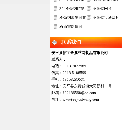
网筒
304不锈钢矿筛
不锈钢网片
网
不锈钢网筐网篮
不锈钢过滤网片
石油震动筛网
联系我们
安平县拓宇金属丝网制品有限公司
联系人：
电话：0318-7022989
传真：0318-5188599
手机：13653280531
地址：安平县东黄城镇大同新村11号
邮箱：632186568@qq.com
网址：www.tuoyusiwang.com