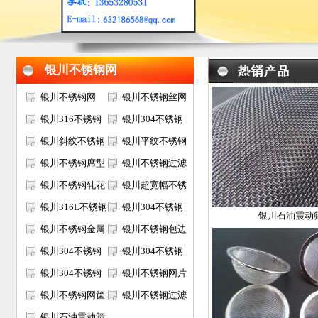
银川不锈钢网
银川不锈钢网
银川不锈钢丝网
银川316不锈钢
银川304不锈钢
网
银川斜纹不锈钢
网
银川平纹不锈钢
网
银川不锈钢席型
网
银川不锈钢过滤
网
银川不锈钢轧花
网
银川超宽幅不锈
网
银川316L不锈钢
钢网
银川304不锈钢
银川石油震动
网
银川不锈钢金属
电焊网
银川不锈钢包边
装饰网
银川304不锈钢
网片
银川304不锈钢
过滤网筒
银川304不锈钢
筛网
银川不锈钢网片
矿筛网
银川不锈钢网筐
银川不锈钢过滤
网篮
银川石油震动筛
网片