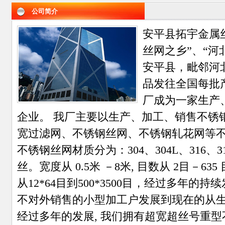
公司简介
安平县拓宇金属
丝网之乡”、“河
安平县，毗邻河
品发往全国每批
厂成为一家生产
企业。 我厂主要以生产、加工、销售不锈
宽过滤网、不锈钢丝网、不锈钢轧花网等
不锈钢丝网材质分为：304、304L、316、31
丝。宽度从 0.5米 －8米, 目数从 2目－6
从12*64目到500*3500目，经过多年
不对外销售的小型加工户发展到现在的从
经过多年的发展, 我们拥有超宽超丝号重型