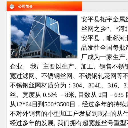
公司简介
安平县拓宇金属
丝网之乡”、“河
安平县，毗邻河
品发往全国每批
厂成为一家生产
企业。 我厂主要以生产、加工、销售不锈
宽过滤网、不锈钢丝网、不锈钢轧花网等
不锈钢丝网材质分为：304、304L、316、31
丝。宽度从 0.5米 －8米, 目数从 2目－6
从12*64目到500*3500目，经过多年
不对外销售的小型加工户发展到现在的从
经过多年的发展, 我们拥有超宽超丝号重型