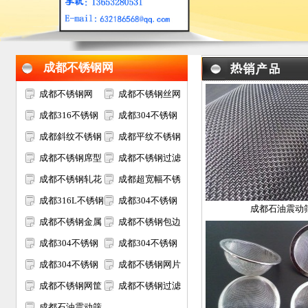
成都不锈钢网
成都不锈钢网
成都不锈钢丝网
成都316不锈钢
成都304不锈钢
网
成都斜纹不锈钢
网
成都平纹不锈钢
网
成都不锈钢席型
网
成都不锈钢过滤
网
成都不锈钢轧花
网
成都超宽幅不锈
网
成都316L不锈钢
钢网
成都304不锈钢
成都石油震动
网
成都不锈钢金属
电焊网
成都不锈钢包边
装饰网
成都304不锈钢
网片
成都304不锈钢
过滤网筒
成都304不锈钢
筛网
成都不锈钢网片
矿筛网
成都不锈钢网筐
成都不锈钢过滤
网篮
成都石油震动筛
网片