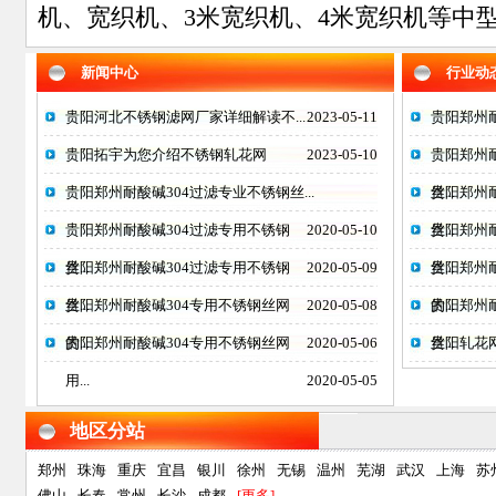
机、宽织机、3米宽织机、4米宽织机等中型
新闻中心
行业动
贵阳河北不锈钢滤网厂家详细解读不...
2023-05-11
贵阳郑州耐
贵阳拓宇为您介绍不锈钢轧花网
2023-05-10
贵阳郑州
贵阳郑州耐酸碱304过滤专业不锈钢丝...
丝...
贵阳郑州
贵阳郑州耐酸碱304过滤专用不锈钢
2020-05-10
丝...
贵阳郑州
丝...
贵阳郑州耐酸碱304过滤专用不锈钢
2020-05-09
丝...
贵阳郑州
丝...
贵阳郑州耐酸碱304专用不锈钢丝网
2020-05-08
的...
贵阳郑州
的...
贵阳郑州耐酸碱304专用不锈钢丝网
2020-05-06
丝...
贵阳轧花
用...
2020-05-05
地区分站
郑州
珠海
重庆
宜昌
银川
徐州
无锡
温州
芜湖
武汉
上海
苏
佛山
长春
常州
长沙
成都
[更多]