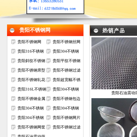
贵阳不锈钢网
贵阳不锈钢网
贵阳不锈钢丝网
贵阳316不锈钢
贵阳304不锈钢
网
贵阳斜纹不锈钢
网
贵阳平纹不锈钢
网
贵阳不锈钢席型
网
贵阳不锈钢过滤
网
贵阳不锈钢轧花
网
贵阳超宽幅不锈
网
贵阳316L不锈钢
钢网
贵阳304不锈钢
贵阳石油震动
网
贵阳不锈钢金属
电焊网
贵阳不锈钢包边
装饰网
贵阳304不锈钢
网片
贵阳304不锈钢
过滤网筒
贵阳304不锈钢
筛网
贵阳不锈钢网片
矿筛网
贵阳不锈钢网筐
贵阳不锈钢过滤
网篮
贵阳石油震动筛
网片