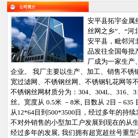
公司简介
安平县拓宇金属
丝网之乡”、“河
安平县，毗邻河
品发往全国每批
厂成为一家生产
企业。 我厂主要以生产、加工、销售不锈
宽过滤网、不锈钢丝网、不锈钢轧花网等
不锈钢丝网材质分为：304、304L、316、31
丝。宽度从 0.5米 －8米, 目数从 2目－6
从12*64目到500*3500目，经过多年
不对外销售的小型加工户发展到现在的从
经过多年的发展, 我们拥有超宽超丝号重型