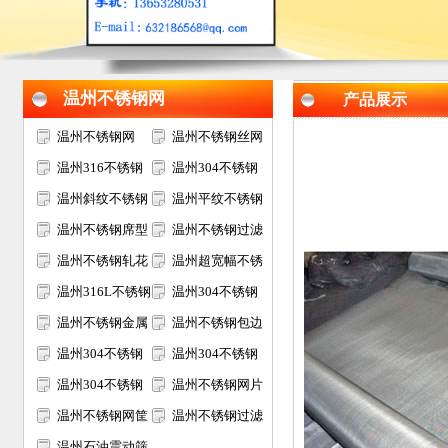
温州不锈钢网
产品展示
温州不锈钢网
温州不锈钢丝网
温州316不锈钢
温州304不锈钢
网
温州斜纹不锈钢
网
温州平纹不锈钢
网
温州不锈钢席型
网
温州不锈钢过滤
网
温州不锈钢轧花
网
温州超宽幅不锈
网
温州316L不锈钢
钢网
温州304不锈钢
网
温州不锈钢金属
电焊网
温州不锈钢包边
装饰网
温州304不锈钢
网片
温州304不锈钢
过滤网筒
温州304不锈钢
筛网
温州不锈钢网片
矿筛网
温州不锈钢网筐
温州不锈钢过滤
网篮
温州石油震动筛
网片