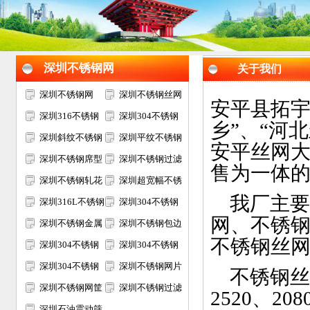
深圳不锈钢网
关于我们
深圳不锈钢网
深圳不锈钢丝网
安平县拓宇
深圳316不锈钢
深圳304不锈钢
乡”、“河
网
深圳斜纹不锈钢
网
深圳平纹不锈钢
安平丝网
网
深圳不锈钢席型
网
深圳不锈钢过滤
售为一体
网
深圳不锈钢轧花
网
深圳超宽幅不锈
我厂主要
网
深圳316L不锈钢
钢网
深圳304不锈钢
网、不锈
网
深圳不锈钢金属
电焊网
深圳不锈钢包边
不锈钢丝
装饰网
深圳304不锈钢
网片
深圳304不锈钢
过滤网筒
深圳304不锈钢
筛网
深圳不锈钢网片
不锈钢丝网材
矿筛网
深圳不锈钢网筐
深圳不锈钢过滤
2520、20
网篮
深圳石油震动筛
网片