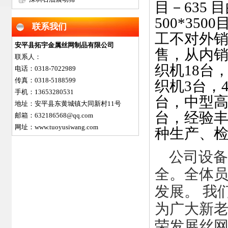
目－635 
网
500*3
联系我们
工不对外
安平县拓宇金属丝网制品有限公司
售，从内销
联系人：
织机18台
电话：0318-7022989
传真：0318-5188599
织机3台，
手机：13653280531
台，中型高
地址：安平县东黄城镇大同新村11号
台，经验丰
邮箱：632186568@qq.com
网址：www.tuoyusiwang.com
种生产、检
公司设备
全。全体
发展。 我
为广大新
荣发展丝网