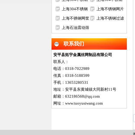
过滤网筒
上海304不锈钢
筛网
上海不锈钢网片
矿筛网
上海不锈钢网筐
上海不锈钢过滤
网篮
上海石油震动筛
网片
网
联系我们
安平县拓宇金属丝网制品有限公司
联系人：
电话：0318-7022989
传真：0318-5188599
手机：13653280531
地址：安平县东黄城镇大同新村11号
邮箱：632186568@qq.com
网址：www.tuoyusiwang.com