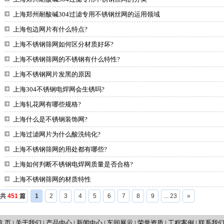
上海郑州耐酸碱304过滤专用不锈钢丝网的运用领域
上海包边网片有什么特点?
上海不锈钢筛网如何区分材质好坏?
上海不锈钢筛网的不锈钢有什么特性?
上海不锈钢网片发黑的原因
上海304不锈钢电焊网会生锈吗?
上海轧花网有哪些规格?
上海什么是不锈钢装饰网?
上海过滤网片为什么酸洗钝化?
上海不锈钢筛网的用处都有哪些?
上海如何判断不锈钢电焊网质量是否合格?
上海不锈钢筛网的材质特性
共
451
篇
1
2
3
4
5
6
7
8
9
... 23
»
首 页
|
关于我们
|
产品中心
|
新闻中心
|
车间展示
|
荣誉资质
|
工程案例
|
联系我